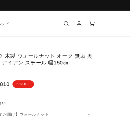
ロ
カ
グ
ー
ベッド
イ
ト
ン
 木製 ウォールナット オーク 無垢 奥
 アイアン スチール 幅150㎝
,810
5%OFF
さい