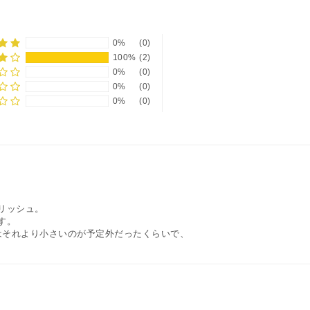
幅
150
㎝
0%
(0)
の
100%
(2)
数
0%
(0)
量
0%
(0)
0%
(0)
を
減
ら
す
リッシュ。
す。
はそれより小さいのが予定外だったくらいで、