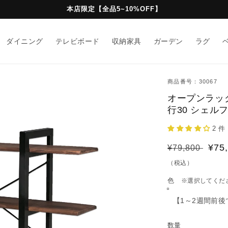
本店限定【全品5~10%OFF】
ダイニング
テレビボード
収納家具
ガーデン
ラグ
商品番号：30067
オープンラック
行30 シェルフ
2 件
通
セ
¥75
¥79,800
常
ー
（税込）
価
ル
色
※選択してくだ
格
価
格
数量