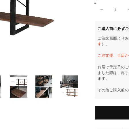
オ
ー
プ
ご購入前に必ずご
ン
ご注文画面よりお
ラ
す
）。
ッ
ク
ご注文後、当店か
木
お届け予定日のご
製
ました際は、再手
ウ
ます。
ォ
ー
その他ご購入前の
ル
ナ
ッ
ト
オ