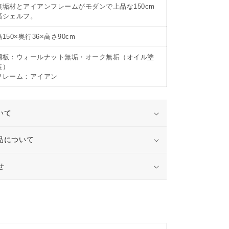
ー
無垢材とアイアンフレームがモダンで上品な150cm
ク
幅シェルフ。
無
幅150×奥行36×高さ90cm
垢
奥
棚板：ウォールナット無垢・オーク無垢（オイル塗
行
装）
30
フレーム：アイアン
シ
ェ
ル
いて
フ
ア
品について
イ
ア
せ
ン
ス
チ
ー
ル