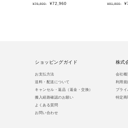
アイアン脚 長方形 幅120㎝
方形 幅120
通
セ
¥72,960
通
¥
¥76,800
¥81,800
常
ー
常
価
ル
価
格
価
格
格
ショッピングガイド
株式会
お支払方法
会社概
送料・配送について
利用規
キャンセル・返品（返金・交換）
プライ
搬入経路確認のお願い
特定商
よくある質問
お問い合わせ