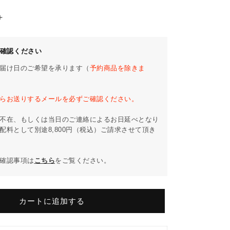
オ
ー
プ
確認ください
ン
届け日のご希望を承ります（
予約商品を除きま
ラ
ッ
ク
らお送りするメールを必ずご確認ください。
木
不在、もしくは当日のご連絡によるお日延べとなり
製
配料として別途8,800円（税込）ご請求させて頂き
ウ
ォ
ー
確認事項は
こちら
をご覧ください。
ル
ナ
ッ
カートに追加する
ト
オ