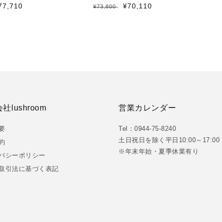
㎝
イニングテーブル 長方形 幅150㎝
セ
77,710
通
セ
¥70,110
¥73,800
ー
常
ー
ル
価
ル
価
格
価
格
格
社lushroom
営業カレンダー
要
Tel：0944-75-8240
土日祝日を除く平日10:00～17:00
約
※年末年始・夏季休業有り
バシーポリシー
取引法に基づく表記