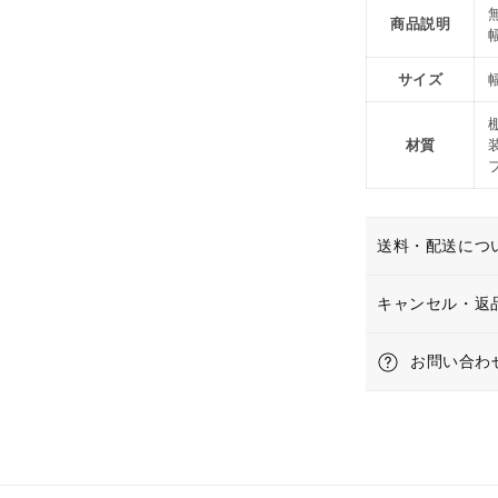
ー
商品説明
ク
無
サイズ
垢
奥
行
材質
30
シ
ェ
ル
送料・配送につ
フ
ア
キャンセル・返
イ
ア
お問い合わ
ン
ス
チ
ー
ル