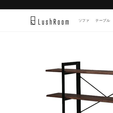
スキッ
プ
ソファ
テーブル
商品情
報にス
キップ