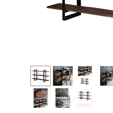
モ
ー
ダ
ル
で
メ
デ
ィ
ア
(1)
を
開
く