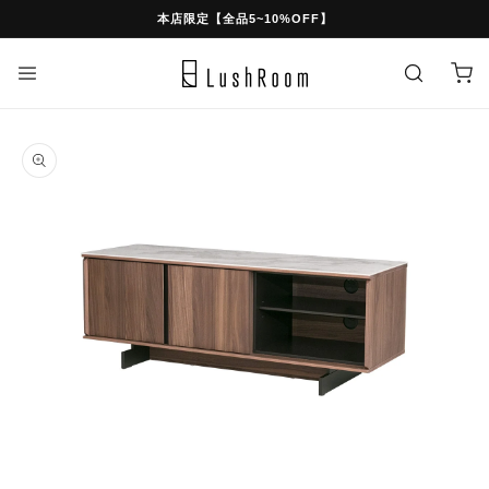
スキッ
本店限定【全品5~10%OFF】
プ
カ
ー
ト
商品情
報にス
キップ