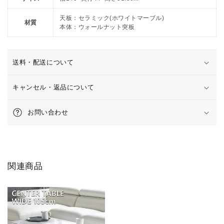
板
板
収
収
天板：セラミック(ホワイトマーブル)
材質
納
納
本体：ウォールナット突板
テ
テ
レ
レ
ビ
ビ
送料・配送について
台
台
ロ
ロ
キャンセル・返品について
ー
ー
ボ
ボ
お問い合わせ
ー
ー
ド
ド
幅
幅
140
140
関連商品
㎝
㎝
の
の
数
数
量
量
を
を