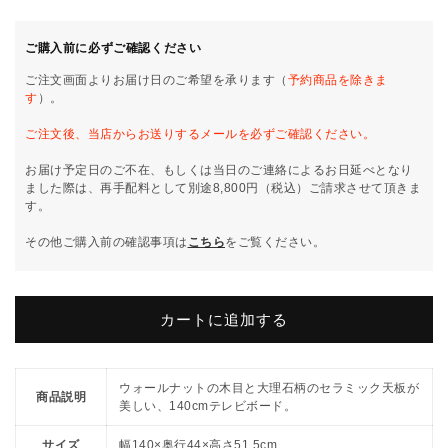
レ
レ
ビ
ビ
ご購入前に必ずご確認ください
ボ
ボ
ご注文画面よりお届け日のご希望を承ります（
予約商品を除きま
ー
ー
す
）。
ド
ド
ご注文後、当店からお送りするメールを必ずご確認ください。
セ
セ
ラ
ラ
お届け予定日のご不在、もしくは当日のご連絡によるお日延べとなり
ミ
ミ
ました際は、再手配料として別途8,800円（税込）ご請求させて頂きま
す。
ッ
ッ
ク
ク
その他ご購入前の確認事項は
こちら
をご覧ください。
ウ
ウ
ォ
ォ
ー
ー
カートに追加する
ル
ル
ナ
ナ
ッ
ッ
ウォールナットの木目と大理石柄のセラミック天板が
商品説明
ト
ト
美しい、140cmテレビボード。
突
突
サイズ
幅140×奥行44×高さ51.5cm