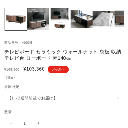
モ
ー
ダ
ル
で
メ
デ
ィ
商品番号：40035
ア
テレビボード セラミック ウォールナット 突板 収納
(1)
を
テレビ台 ローボード 幅140㎝
開
く
通
セ
¥103,360
5%OFF
¥108,800
常
ー
（税込）
価
ル
在庫状況
格
価
格
数量
テ
テ