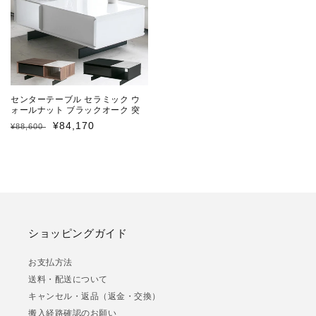
減
増
ら
や
す
す
センターテーブル セラミック ウ
ォールナット ブラックオーク 突
板 ホワイトハイグロス 引き出し
通
セ
¥84,170
¥88,600
付き ローテーブル 長方形 幅105
常
ー
㎝
価
ル
格
価
格
ショッピングガイド
お支払方法
送料・配送について
キャンセル・返品（返金・交換）
搬入経路確認のお願い