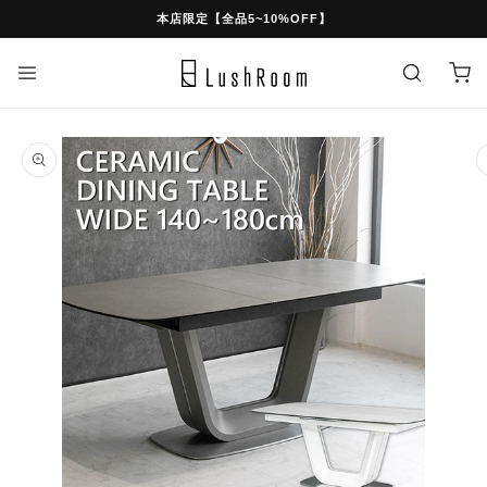
スキッ
本店限定【全品5~10%OFF】
プ
カ
ー
ト
商品情
報にス
キップ