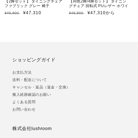
【2脚セット】 ダイニングチェア
【同色2脚/4脚セット】 ダイニン
ファブリック グレー 椅子
グチェア 回転式 PUレザー ホワイ
ト ブラック ピンク 椅子
通
セ
¥47,310
通
セ
¥47,310から
¥49,800
¥49,800
常
ー
常
ー
価
ル
価
ル
格
価
格
価
格
格
ショッピングガイド
お支払方法
送料・配送について
キャンセル・返品（返金・交換）
搬入経路確認のお願い
よくある質問
お問い合わせ
株式会社lushroom