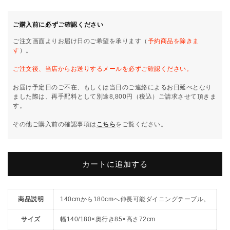
イ
イ
ニ
ニ
ご購入前に必ずご確認ください
ン
ン
ご注文画面よりお届け日のご希望を承ります（
予約商品を除きま
グ
グ
す
）。
テ
テ
ご注文後、当店からお送りするメールを必ずご確認ください。
ー
ー
ブ
ブ
お届け予定日のご不在、もしくは当日のご連絡によるお日延べとなり
ル
ル
ました際は、再手配料として別途8,800円（税込）ご請求させて頂きま
す。
伸
伸
縮
縮
その他ご購入前の確認事項は
こちら
をご覧ください。
伸
伸
長
長
式
式
カートに追加する
140
140
～
～
180×85cm
180×85cm
商品説明
140cmから180cmへ伸長可能ダイニングテーブル。
イ
イ
タ
タ
サイズ
幅140/180×奥行き85×高さ72cm
リ
リ