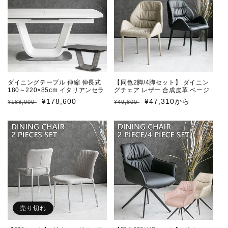
量
量
を
を
減
増
ら
や
す
す
ダイニングテーブル 伸縮 伸長式
【同色2脚/4脚セット】 ダイニン
180～220×85cm イタリアンセラ
グチェア レザー 合成皮革 ベージ
ミック LAMINAM製 ホワイト グ
ュ ブラック 黒 椅子
通
セ
¥178,600
通
セ
¥47,310から
¥188,000
¥49,800
レー
常
ー
常
ー
価
ル
価
ル
格
価
格
価
格
格
売り切れ