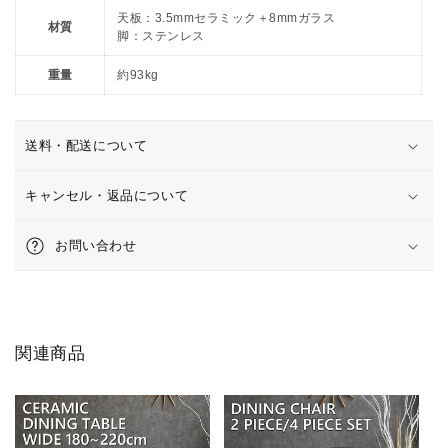
ア
ア
天板：3.5mmセラミック＋8mmガラス
材質
脚：ステンレス
ン
ン
セ
セ
重量
約93kg
ラ
ラ
ミ
ミ
ッ
ッ
送料・配送について
ク
ク
LAMINAM
LAMINAM
キャンセル・返品について
製
製
ホ
ホ
お問い合わせ
ワ
ワ
イ
イ
ト
ト
グ
グ
レ
レ
関連商品
ー
ー
の
の
数
数