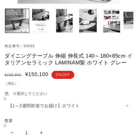
モ
モ
ー
ー
ダ
ダ
ル
ル
で
で
メ
メ
デ
デ
ィ
ィ
商品番号：50096
ア
ア
ダイニングテーブル 伸縮 伸長式 140～180×85cm イ
(1)
(2)
を
を
タリアンセラミック LAMINAM製 ホワイト グレー
開
開
く
く
通
セ
¥150,100
5%OFF
¥158,000
常
ー
（税込）
価
ル
色
※選択してください
格
価
格
数量
ダ
ダ