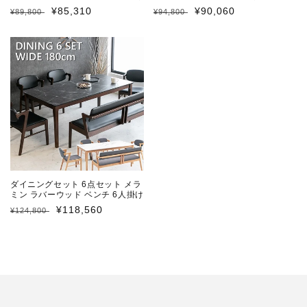
ブラウン ナチュラル 幅150cm
ン ナチュラル 幅150cm
通
セ
¥85,310
通
セ
¥90,060
¥89,800
¥94,800
常
ー
常
ー
価
ル
価
ル
格
価
格
価
格
格
ダイニングセット 6点セット メラ
ミン ラバーウッド ベンチ 6人掛け
ブラウン ナチュラル 幅180cm
通
セ
¥118,560
¥124,800
常
ー
価
ル
格
価
格