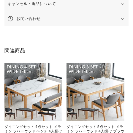
180cm
180cm
キャンセル・返品について
の
の
数
数
お問い合わせ
量
量
を
を
減
増
ら
や
関連商品
す
す
ダイニングセット 4点セット メラ
ダイニングセット 5点セット メラ
ミン ラバーウッド ベンチ 4人掛け
ミン ラバーウッド 4人掛け ブラウ