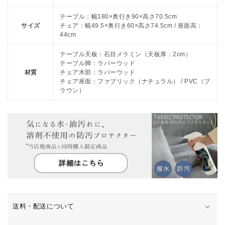
バ
バ
ー
ー
テーブル：幅180×奥行き90×高さ70.5cm
サイズ
チェア：幅49.5×奥行き60×高さ74.5cm / 座面高：
ウ
ウ
44cm
ッ
ッ
ド
ド
テーブル天板：石目メラミン（天板厚：2cm）
6
6
テーブル脚：ラバーウッド
材質
チェア木部：ラバーウッド
人
人
チェア座面：ファブリック（ナチュラル） / PVC（ブ
掛
掛
ラウン）
け
け
ブ
ブ
ラ
ラ
ウ
ウ
ン
ン
ナ
ナ
チ
チ
ュ
ュ
ラ
ラ
送料・配送について
ル
ル
幅
幅