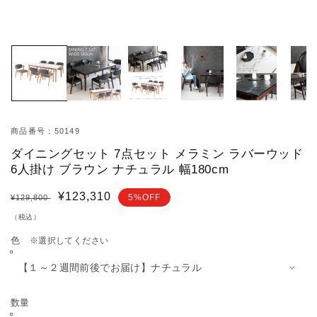
モ
ー
ダ
ル
で
メ
デ
ィ
商品番号：50149
ア
ダイニングセット 7点セット メラミン ラバーウッド
(1)
を
6人掛け ブラウン ナチュラル 幅180cm
開
く
通
セ
¥123,310
5%OFF
¥129,800
常
ー
（税込）
価
ル
色
※選択してください
格
価
格
数量