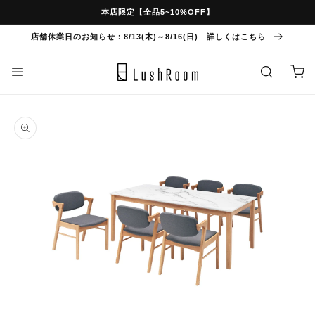
スキッ
本店限定【全品5~10%OFF】
プ
店舗休業日のお知らせ：8/13(木)～8/16(日) 詳しくはこちら
カ
ー
ト
商品情
報にス
キップ