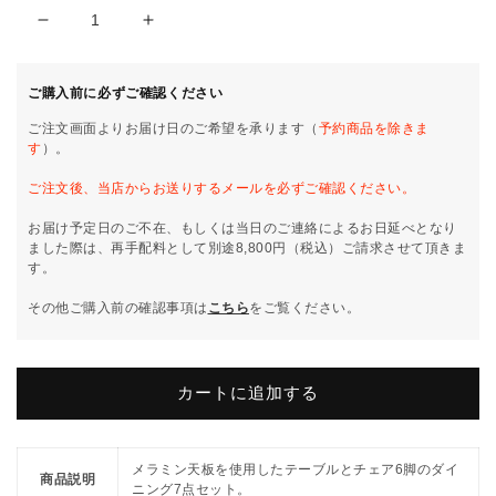
ダ
ダ
イ
イ
ニ
ニ
ご購入前に必ずご確認ください
ン
ン
ご注文画面よりお届け日のご希望を承ります（
予約商品を除きま
グ
グ
す
）。
セ
セ
ご注文後、当店からお送りするメールを必ずご確認ください。
ッ
ッ
ト
ト
お届け予定日のご不在、もしくは当日のご連絡によるお日延べとなり
7
7
ました際は、再手配料として別途8,800円（税込）ご請求させて頂きま
点
点
す。
セ
セ
その他ご購入前の確認事項は
こちら
をご覧ください。
ッ
ッ
ト
ト
メ
メ
カートに追加する
ラ
ラ
ミ
ミ
ン
ン
メラミン天板を使用したテーブルとチェア6脚のダイ
ラ
ラ
商品説明
ニング7点セット。